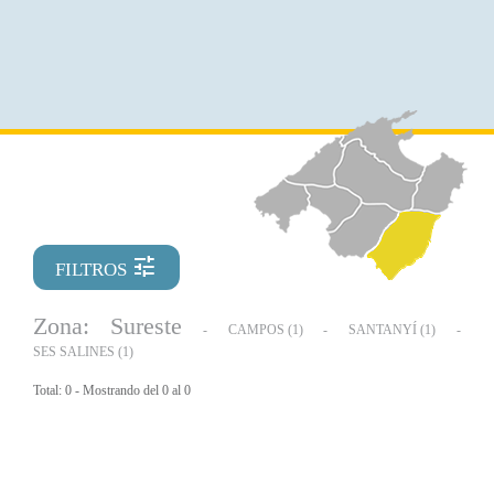
tune
FILTROS
Zona:
Sureste
-
CAMPOS (1)
-
SANTANYÍ (1)
-
SES SALINES (1)
Total: 0 - Mostrando del 0 al 0